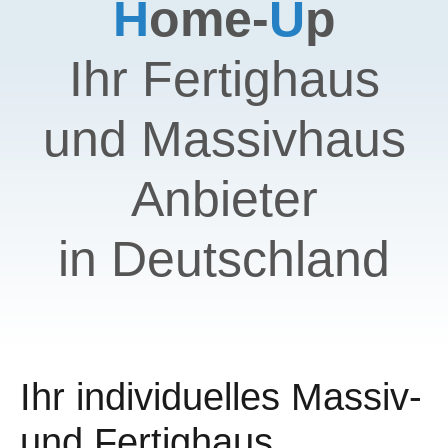
H
ome-
U
p
Z 273 Da LGL
Ihr Fertighaus
Z28 GL2
und Massivhaus
Z182 GS P HB
Anbieter
Z 236 GL2
in Deutschland
Ihr individuelles Massiv-
und Fertighaus