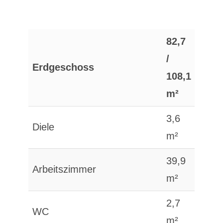
82,7
/
Erdgeschoss
108,1
m²
3,6
Diele
m²
39,9
Arbeitszimmer
m²
2,7
WC
m²