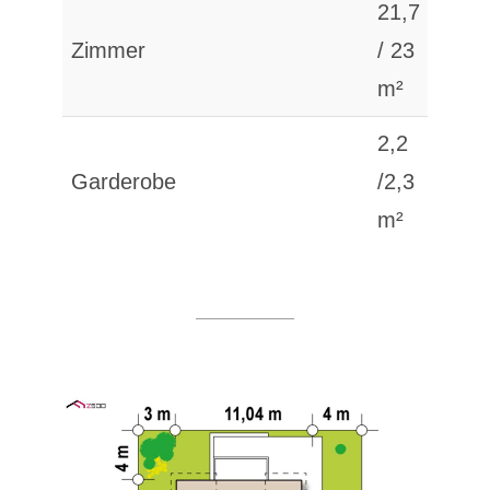
21,7
Zimmer
/ 23
m²
2,2
Garderobe
/2,3
m²