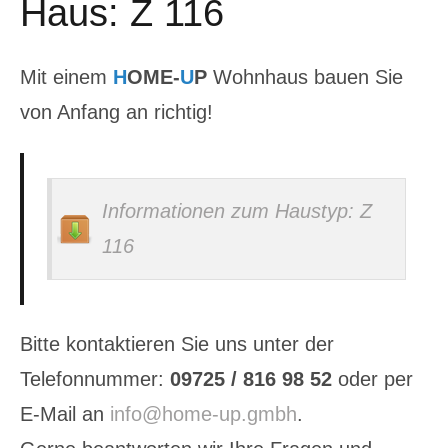
Haus: Z 116
Z 273 Da LGL
Z28 GL2
Mit einem
H
OME-
U
P
Wohnhaus bauen Sie
von Anfang an richtig!
Z182 GS P HB
Z 236 GL2
Informationen zum Haustyp: Z
116
Bitte kontaktieren Sie uns unter der
Telefonnummer:
09725 / 816 98 52
oder per
E-Mail an
info@home-up.gmbh
.