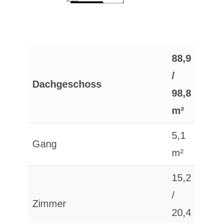
88,9
/
Dachgeschoss
98,8
m²
5,1
Gang
m²
15,2
/
Zimmer
20,4