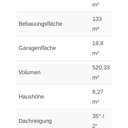
m²
133
Bebauungsfläche
m²
18,8
Garagenfläche
m²
520,33
Volumen
m³
8,27
Haushöhe
m²
35° /
Dachneigung
2°