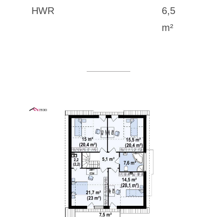
HWR
6,5
m²