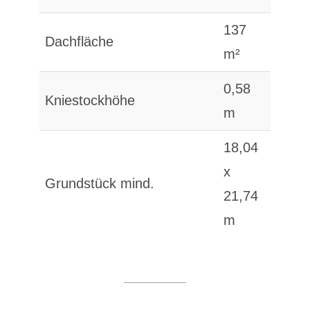
137
Dachfläche
m²
0,58
Kniestockhöhe
m
18,04
x
Grundstück mind.
21,74
m